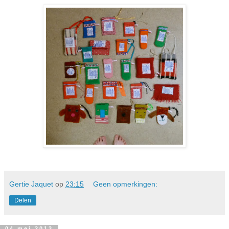
Gertie Jaquet
op
23:15
Geen opmerkingen:
Delen
04 mei 2013