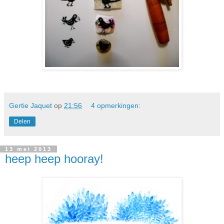
Gertie Jaquet
op
21:56
4 opmerkingen:
Delen
13 mei 2013
heep heep hooray!